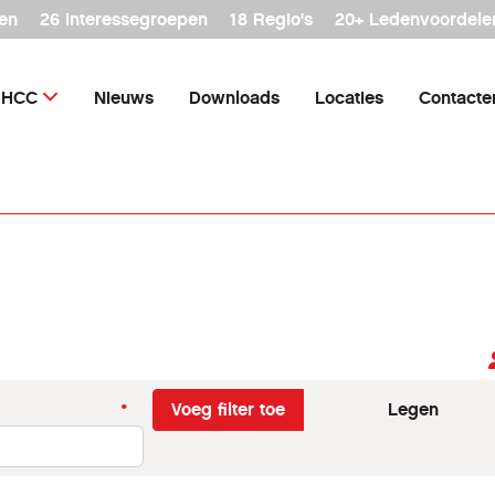
en
26 interessegroepen
18 Regio's
20+ Ledenvoordele
HCC
Nieuws
Downloads
Locaties
Contacte
Voeg filter toe
Legen