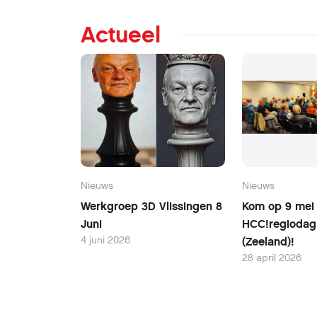
Actueel
Nieuws
Nieuws
Werkgroep 3D Vlissingen 8
Kom op 9 mei
Juni
HCC!regiodag 
4 juni 2026
(Zeeland)!
28 april 2026