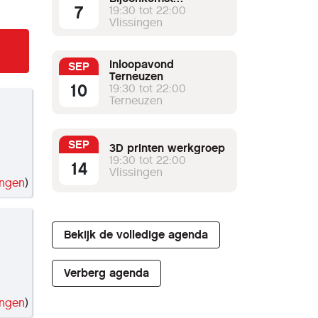
7
Vlissingen
19:30 tot 22:00
Vlissingen
inloopavond
SEP
Terneuzen
10
19:30 tot 22:00
Terneuzen
SEP
3D printen werkgroep
19:30 tot 22:00
14
Vlissingen
ingen
)
Bekijk de volledige agenda
Verberg agenda
ingen
)