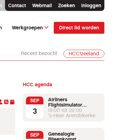
n
Contact
Webmail
Zoeken
Inloggen
Direct lid worden
n
Werkgroepen
Recent bezocht:
HCC!zeeland
HCC agenda
Airliners
SEP
Flightsimulator
3
werkgroep
19:00 tot 22:00
's-Heer Arendskerke
Genealogie
SEP
Bijeenkomst