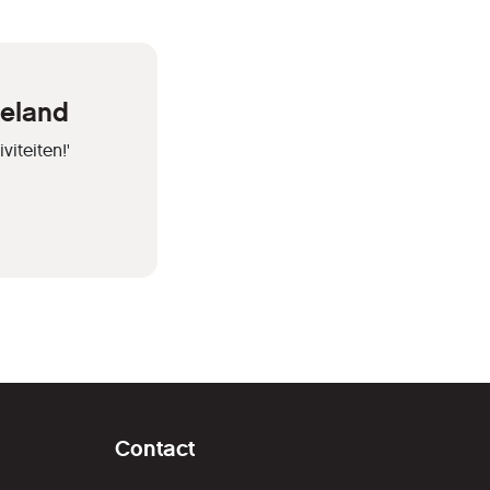
eeland
iteiten!'
Contact