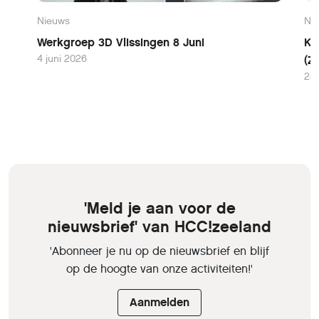
Nieuws
Ni
Werkgroep 3D Vlissingen 8 Juni
Ko
4 juni 2026
(Z
28 
'Meld je aan voor de
nieuwsbrief' van HCC!zeeland
'Abonneer je nu op de nieuwsbrief en blijf
op de hoogte van onze activiteiten!'
Aanmelden