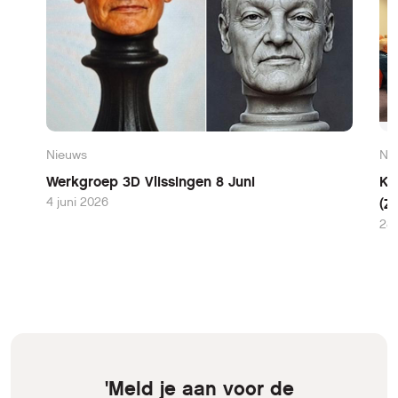
Nieuws
Ni
Werkgroep 3D Vlissingen 8 Juni
Ko
4 juni 2026
(Z
28 
'Meld je aan voor de